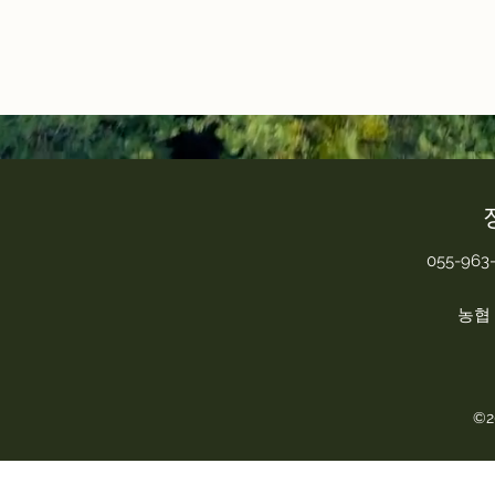
055-963-
농협 8
©2