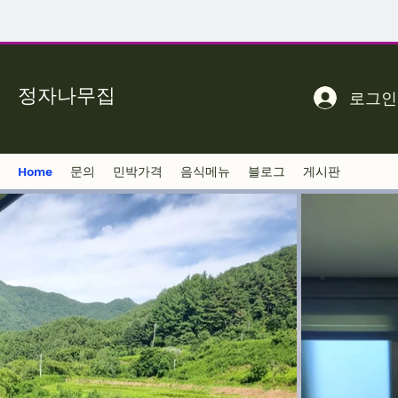
정자나무집
로그인
Home
문의
민박가격
음식메뉴
블로그
게시판