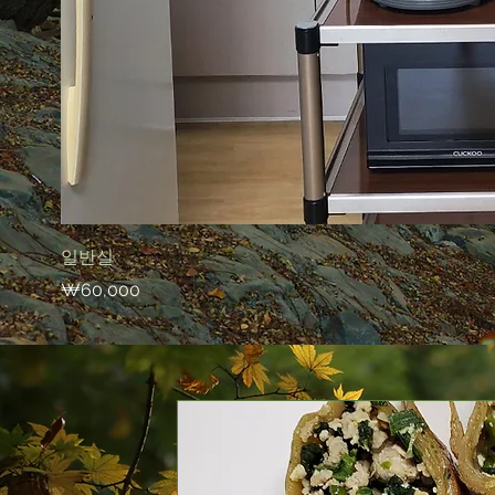
일반실
가격
₩60,000