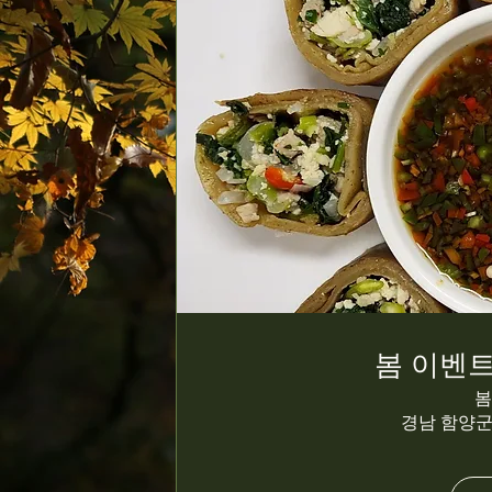
봄 이벤트
봄
경남 함양군