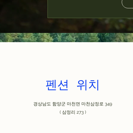
펜션 위치
경상남도 함양군 마천면 마천삼정로 349
​( 삼정리 273 )